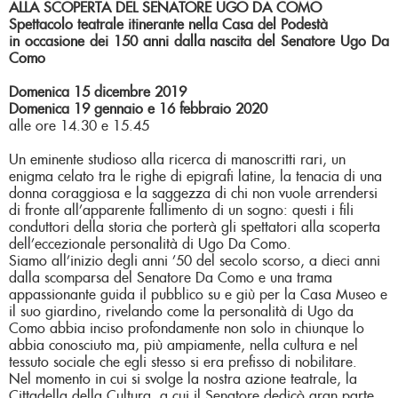
ALLA SCOPERTA DEL SENATORE UGO DA COMO
Spettacolo teatrale itinerante nella Casa del Podestà
in occasione dei 150 anni dalla nascita del Senatore Ugo Da
Como
Domenica 15 dicembre 2019
Domenica 19 gennaio e 16 febbraio 2020
alle ore 14.30 e 15.45
Un eminente studioso alla ricerca di manoscritti rari, un
enigma celato tra le righe di epigrafi latine, la tenacia di una
donna coraggiosa e la saggezza di chi non vuole arrendersi
di fronte all’apparente fallimento di un sogno: questi i fili
conduttori della storia che porterà gli spettatori alla scoperta
dell’eccezionale personalità di Ugo Da Como.
Siamo all’inizio degli anni ’50 del secolo scorso, a dieci anni
dalla scomparsa del Senatore Da Como e una trama
appassionante guida il pubblico su e giù per la Casa Museo e
il suo giardino, rivelando come la personalità di Ugo da
Como abbia inciso profondamente non solo in chiunque lo
abbia conosciuto ma, più ampiamente, nella cultura e nel
tessuto sociale che egli stesso si era prefisso di nobilitare.
Nel momento in cui si svolge la nostra azione teatrale, la
Cittadella della Cultura, a cui il Senatore dedicò gran parte