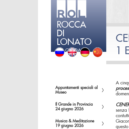
ROCCA
DI
CE
LONATO
1 
DEL GARDA
A cinq
Appuntamenti speciali al
proces
Museo
domeni
Il Grande in Provincia
CENER
24 giugno 2026
senza f
contut
Giaco
Musica & Meditazione
19 giugno 2026
quest