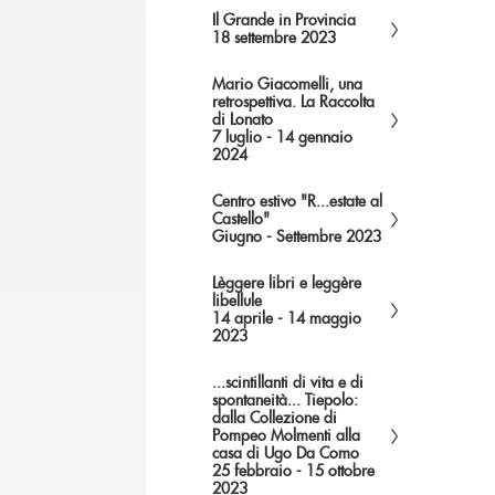
Il Grande in Provincia
18 settembre 2023
Mario Giacomelli, una
retrospettiva. La Raccolta
di Lonato
7 luglio - 14 gennaio
2024
Centro estivo "R...estate al
Castello"
Giugno - Settembre 2023
Lèggere libri e leggère
libellule
14 aprile - 14 maggio
2023
...scintillanti di vita e di
spontaneità... Tiepolo:
dalla Collezione di
Pompeo Molmenti alla
casa di Ugo Da Como
25 febbraio - 15 ottobre
2023