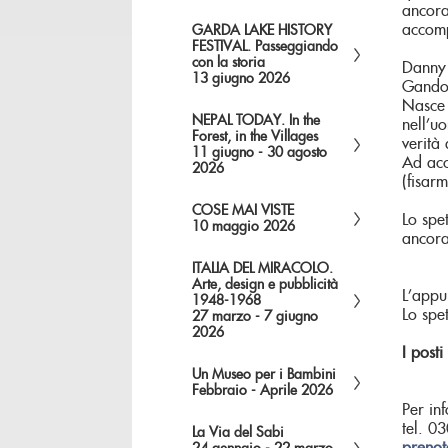
ancora
accom
GARDA LAKE HISTORY
FESTIVAL. Passeggiando
con la storia
Danny 
13 giugno 2026
Gandol
Nasce 
NEPAL TODAY. In the
nell’u
Forest, in the Villages
verità
11 giugno - 30 agosto
Ad acc
2026
(fisar
COSE MAI VISTE
Lo spe
10 maggio 2026
ancora
ITALIA DEL MIRACOLO.
Arte, design e pubblicità
L’app
1948-1968
Lo spe
27 marzo - 7 giugno
2026
I posti
Un Museo per i Bambini
Febbraio - Aprile 2026
Per in
tel. 
La Via del Sabi