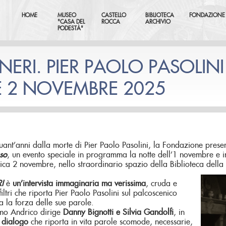
HOME
MUSEO
CASTELLO
BIBLIOTECA
FONDAZIONE
"CASA DEL
ROCCA
ARCHIVIO
PODESTÀ"
NERI. PIER PAOLO PASOLIN
E 2 NOVEMBRE 2025
uant’anni dalla morte di Pier Paolo Pasolini, la Fondazione pres
so
, un evento speciale in programma la notte dell’1 novembre e i
ca 2 novembre, nello straordinario spazio della Biblioteca de
I
è
un’intervista immaginaria ma verissima
, cruda e
iltri che riporta Pier Paolo Pasolini sul palcoscenico
ta la forza delle sue parole.
mo Andrico dirige
Danny Bignotti e Silvia Gandolfi
, in
o
dialogo
che riporta in vita parole scomode, necessarie,