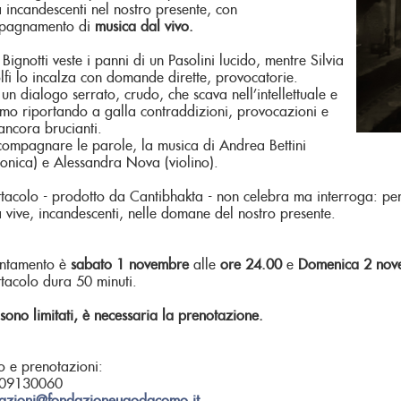
 incandescenti nel nostro presente, con
pagnamento di
musica dal vivo.
Bignotti veste i panni di un Pasolini lucido, mentre Silvia
fi lo incalza con domande dirette, provocatorie.
un dialogo serrato, crudo, che scava nell’intellettuale e
omo riportando a galla contraddizioni, provocazioni e
 ancora brucianti.
ompagnare le parole, la musica di Andrea Bettini
monica) e Alessandra Nova (violino).
ttacolo - prodotto da Cantibhakta - non celebra ma interroga: per
 vive, incandescenti, nelle domane del nostro presente.
untamento è
sabato 1 novembre
alle
ore 24.00
e
Domenica 2 nov
ttacolo dura 50 minuti.
 sono limitati, è
necessaria la prenotazione.
fo e prenotazioni:
0309130060