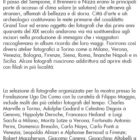
Il passo del Sempione, il Brennero e Nizza erano le principali
porte di accesso al clima solare (e salutare) che attraeva gli
stranieri, affamati di bellezza e di storia. Città d’arte e siti
archeologici costituivano le mete primarie del cosiddetto
Grand Tour ed erano oggetto dei fotografi che dai primi anni
quaranta del XIX secolo andarono via via sostituendosi agli
incisori nella produzione di immagini che i viaggiatori
raccoglievano in album ricordo dei loro viaggi. Fiorirono così
diversi atelier fotografici a Torino come a Milano, Verona,
Venezia, Bologna, Firenze, Siena, Roma, finanche Napoli e in
Sicilia. Alcuni fotografi riuscirono addirittura ad aprire studi
con filiali in più località.
La selezione di fotografie organizzata per la mostra presso la
Fondazione Ugo Da Como con la curatela di Filippo Maggia,
include molti dei più celebri fotografi del tempo: Charles
Marville a Torino; Adolphe Godard e Celestino Degoix a
Genova; Hippolyte Deroche, Francesco Heiland e Luigi
Sacchi a Milano; Moritz Lotze a Verona; Fortunato Antonio
Perini, Domenico Bresolin, Carlo Naya, Carlo Ponti a
Venezia; Leopoldo Alinari e Alphonse Bernoud a Firenze;
Robert Macpherson, Giacomo Caneva, Gioacchino Altobelli a