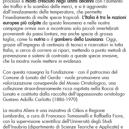
processo è
molto cresciuto negli ultimi decenni
con l’aumento
dei traffici e lo scambio delle merci, e si è aggravato
dall’innalzamento delle temperature, che permette
l’insediamento di molte specie tropicali.
L’Italia è tra le nazioni
europee più colpite
da questo fenomeno e nelle nostre
campagne ormai non si incontrano solo piccoli invertebrati
provenienti da paesi lontani, ma anche specie di grossa
taglia, come la
nutria
o il
gambero della Louisiana
. Oggi,
grazie all’impegno di centinaia di tecnici e ricercatori in tutta
Italia, si cerca di correre ai ripari, mettendo a punto metodi di
prevenzione e sistemi di contrasto a queste specie invasive,
che la mostra vuole mettere in evidenza.
Con questa rassegna la Fondazione - con il patrocinio del
Comune di Lonato del Garda - vuole promuovere una
valorizzazione consapevole del Museo Ornitologico, una
collezione straordinariamente ricca ospitata nella Rocca di
Lonato e costituita dalla raccolta dell’appassionato ornitologo
Gustavo Adolfo Carlotto (1886-1970).
La mostra Alieni è una iniziativa di Oikos e Regione
Lombardia, a cura di Francesco Tomasinelli e Raffaella Fiore,
con la supervisione scientifica dell’Università degli Studi
dell’Insubria (dipartimento di Scienze Teoriche e Applicate) e