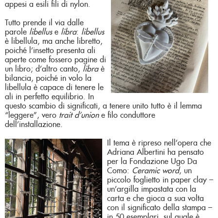
appesi a esili fili di nylon.
Tutto prende il via dalle
parole
libellus
e
libra
:
libellus
è libellula, ma anche libretto,
poiché l’insetto presenta ali
aperte come fossero pagine di
un libro; d’altro canto,
libra
è
bilancia, poiché in volo la
libellula è capace di tenere le
ali in perfetto equilibrio. In
questo scambio di significati, a tenere unito tutto è il lemma
“leggere”, vero
trait d’union
e filo conduttore
dell’installazione.
Il tema è ripreso nell’opera che
Adriana Albertini ha pensato
per la Fondazione Ugo Da
Como:
Ceramic word
, un
piccolo foglietto in paper clay –
un’argilla impastata con la
carta e che gioca a sua volta
con il significato della stampa –
in 50 esemplari, sul quale è